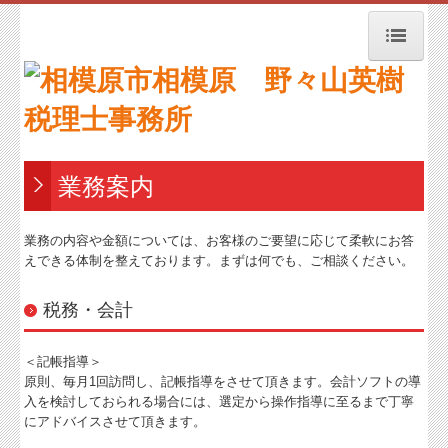
トップページ
お知らせ
事務所紹介
業務案内
経営理念
業務の内容や金額については、お客様のご要望に応じて柔軟にお答
交通案内
えできる体制を整えております。まずは何でも、ご相談ください。
業務案内
税務・会計
リンク集
お問合せ
＜記帳指導＞
原則、毎月1回訪問し、記帳指導をさせて頂きます。会計ソフトの導
補助金・助成金・融資情報
入を検討しておられる場合には、選定から操作指導に至るまで丁寧
にアドバイスさせて頂きます。
関与先向け融資商品ご紹介