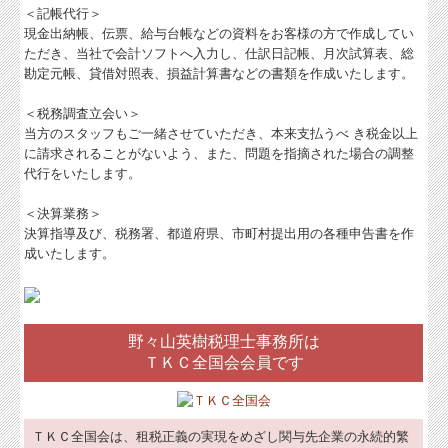
＜記帳代行＞
経営者お役立ち情報
現金出納帳、伝票、給与台帳などの資料をお客様の方で作成してい
ただき、当社で会計ソフトへ入力し、仕訳日記帳、月次試算表、総
経営者オススメ情報
勘定元帳、貸借対照表、損益計算書などの書類を作成いたします。
Q&A経営相談
＜税務調査立会い＞
当方のスタッフもご一緒させていただき、本来支払うべ き税金以上
税務カレンダー
に請求されることがないよう、また、問題を指摘された場合の調整
代行をいたします。
税務Q&A
＜決算業務＞
個人情報保護方針
決算指導及び、税務署、都道府県、市町村提出用の各種申告書を作
成いたします。
社長メニューASP版
TKCシステムQ&A
野々山英樹税理士事務所は
経営革新等支援機関とは
ＴＫＣ全国会会員です
経営改善オンデマンド講座
ＴＫＣ全国会は、租税正義の実現をめざし関与先企業の永続的繁